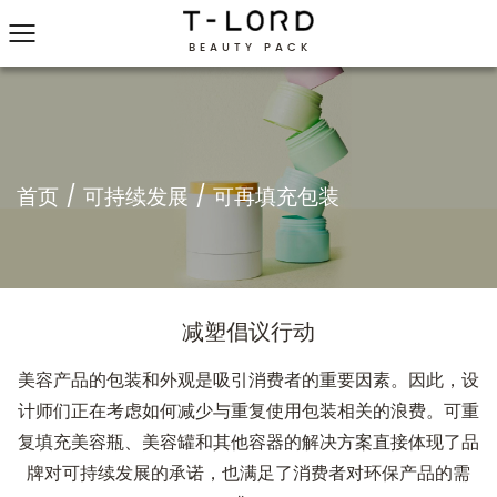
BEAUTY PACK
您是否厌倦了查看模型？
产品中心
我们会帮您快速找到匹配的包装模型！
家庭与个人护理
二次包装
护肤
香氛
全部浏览
口红管
84.9mm 黑色润唇膏唇彩管
美容包装的创新--84.9mm 黑色润唇膏唇彩管。这款胶囊制作精密、高雅，旨在将您的唇部护理和化妆品提升到新的精致高度。 这款胶囊采用优质的 AS 和ABS材料制成，经久耐用，既能保护您的产品，又能保持其完整性。光滑的黑色表面散发出现代感和奢华感，非常适合高档品牌和眼光敏锐的消费者。 这款胶囊的尺寸为宽 24 毫米 x 高 84.9 毫米，为您的润唇膏、唇彩或口红提供了充足的空间，便于使用和存放。...
了解更多信息
首页
/
可持续发展
/
可再填充包装
减塑倡议行动
美容产品的包装和外观是吸引消费者的重要因素。因此，设
计师们正在考虑如何减少与重复使用包装相关的浪费。可重
复填充美容瓶、美容罐和其他容器的解决方案直接体现了品
牌对可持续发展的承诺，也满足了消费者对环保产品的需