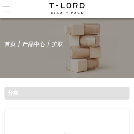
BEAUTY PACK
您是否厌倦了查看模型？
产品中心
口红管
84.9mm 黑色润唇膏唇彩管
美容包装的创新--84.9mm 黑色润唇膏唇彩管。这款胶囊制作精密、高雅，旨在将您的唇部护理和化妆品提升到新的精致高度。 这款胶囊采用优质的 AS 和ABS材料制成，经久耐用，既能保护您的产品，又能保持其完整性。光滑的黑色表面散发出现代感和奢华感，非常适合高档品牌和眼光敏锐的消费者。 这款胶囊的尺寸为宽 24 毫米 x 高 84.9 毫米，为您的润唇膏、唇彩或口红提供了充足的空间，便于使用和存放。...
了解更多信息
我们会帮您快速找到匹配的包装模型！
家庭与个人护理
二次包装
护肤
香氛
全部浏览
喷雾瓶
喷雾瓶
了解更多信息
玻璃瓶
玻璃瓶
了解更多信息
首页
/
产品中心
/
护肤
分类